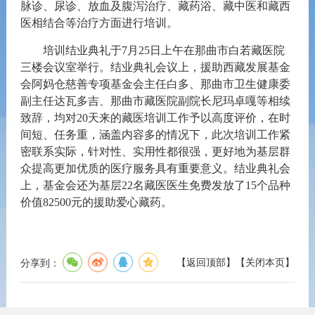
脉诊、尿诊、放血及腹泻治疗、藏药浴、藏中医和藏西
医相结合等治疗
方面进行培训
。
培训
结业典礼
于
7
月
25
日
上午
在那曲市白若藏医院
三楼会议室
举行。
结业典礼会议上，援助
西藏发展基金
会阿妈仓慈善专项基金会主任白多、那曲市卫生健康委
副主任达瓦多吉、那曲市藏医院副院长尼玛卓嘎等相续
致辞，均对
20
天来的藏医培训工作予以高度评价，在时
间短、任务重，涵盖内容多的情况下，此次培训工作紧
密联系实际，针对性、实用性都很强，更好地为基层群
众提高更加优质的医疗服务具有重要意义。结业典礼会
上，基金会还为基层
22
名藏医医生免费发放了
15
个品种
价值
82500
元的援助爱心藏药。
【
返回顶部
】
【
关闭本页
】
分享到：