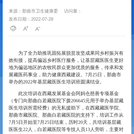
来源：
那曲市卫生健康委
访问量：
发布日期：
2022-07-28
为了全力助推巩固拓展脱贫攻坚成果同乡村振兴有
效衔接，提高偏远乡村医疗服务，让基层藏医医生更好
地为偏远地区的农牧民群众更加优质的服务，传承和发
展藏医药事业，助力健康西藏建设。
7
月
25
日，那曲市
举办的
2022
年基层藏医医生培训班圆满结业
。
此次培训
在
西藏发展基金会阿妈仓慈善专项基金
（
专门向那曲白若藏医院下拨
206645
元用于举办基层藏
医生培训所需经费
）
的无私援助下，在
西藏藏医学院、
那曲
市藏医院、那曲白若藏医院的支持
下，
培训工作从
7
月
5
日开始至
7
月
25
日结束，历时
20
天，共
培训基层藏
医医生
22
人，白若藏医院等专技人员
13
人旁听
，
主要对